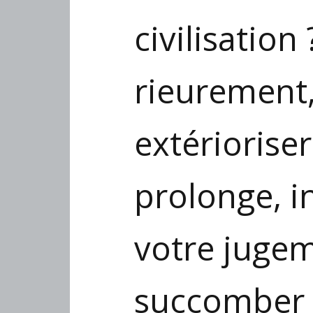
civilisation
rieurement,
extérioriser
prolonge, in
votre jugem
succomber à