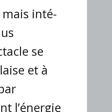
 mais inté­
lus
ctacle se
aise et à
par
nt l’énergie