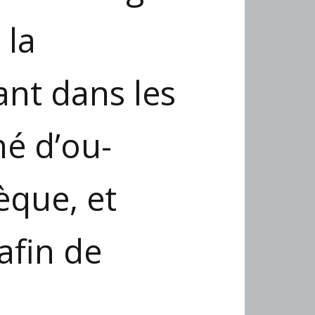
 la
ant dans les
mé d’ou­
èque, et
afin de