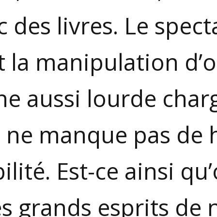
 des livres. Le spect
t la mani­pulation d’
une aussi lourde char
 ne manque pas de 
ilité. Est-ce ainsi qu’
es grands esprits de 