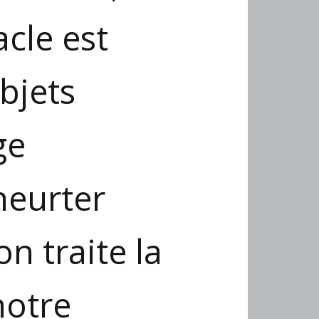
acle est
objets
ge
heurter
on traite la
notre